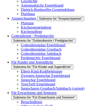
Geschichte
Antoniuskirche Engelsbrand
Dietrich-Bonhoeffer-Gemeindehaus
Pfarrhaus
Ansprechpartner
Submenu for "Ansprechpartner"
Pfarramt
Kirchengemeinderat
Kirchenpflege
Gottesdienste / Predigtarchiv
Submenu for "Gottesdienste / Predigtarchiv"
Gottesdienstplan Engelsbrand
Gottesdienstplan Grunbach
Gottesdienstplan Salmbach
Predigtarchiv Engelsbrand
Für Kinder und Jugendliche
Submenu for "Für Kinder und Jugendliche"
Eltern-Kind-Krabbelgruppe
Zwergen-Jungschar Engelsbrand
Jungschar Engelsbrand
TeenTreff Engelsbrand
Jungscharen Grunbach/Salmbach
(current)
Für Erwachsene und Senioren
Submenu for "Für Erwachsene und Senioren"
Besuchsdienst